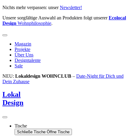
Zum
Nichts mehr verpassen: unser
Newsletter!
Inhalt
Unsere sorgfältige Auswahl an Produkten folgt unserer
Ecolocal
springen
Design
Wohnphilosophie
.
Magazin
Projekte
Über Uns
Designtalente
Sale
NEU:
Lokaldesign WOHNCLUB
–
Date-Night für Dich und
Dein Zuhause
Lokal
Design
Tische
Schließe Tische
Öffne Tische