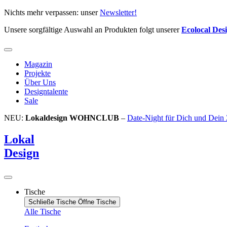
Zum
Nichts mehr verpassen: unser
Newsletter!
Inhalt
Unsere sorgfältige Auswahl an Produkten folgt unserer
Ecolocal Des
springen
Magazin
Projekte
Über Uns
Designtalente
Sale
NEU:
Lokaldesign WOHNCLUB
–
Date-Night für Dich und Dein
Lokal
Design
Tische
Schließe Tische
Öffne Tische
Alle Tische