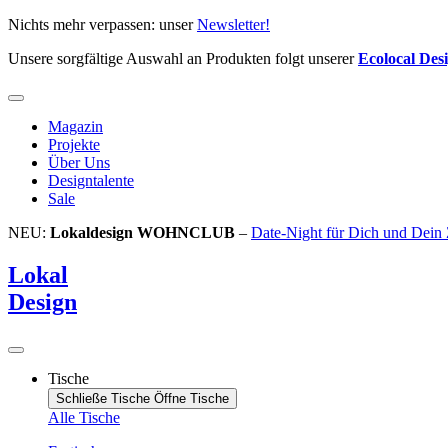
Zum
Nichts mehr verpassen: unser
Newsletter!
Inhalt
Unsere sorgfältige Auswahl an Produkten folgt unserer
Ecolocal Des
springen
Magazin
Projekte
Über Uns
Designtalente
Sale
NEU:
Lokaldesign WOHNCLUB
–
Date-Night für Dich und Dein
Lokal
Design
Tische
Schließe Tische
Öffne Tische
Alle Tische