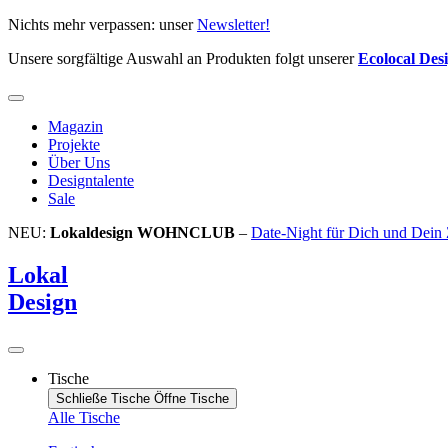
Zum
Nichts mehr verpassen: unser
Newsletter!
Inhalt
Unsere sorgfältige Auswahl an Produkten folgt unserer
Ecolocal Des
springen
Magazin
Projekte
Über Uns
Designtalente
Sale
NEU:
Lokaldesign WOHNCLUB
–
Date-Night für Dich und Dein
Lokal
Design
Tische
Schließe Tische
Öffne Tische
Alle Tische