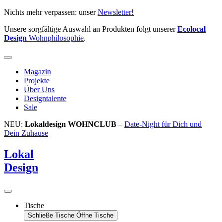
Zum
Nichts mehr verpassen: unser
Newsletter!
Inhalt
Unsere sorgfältige Auswahl an Produkten folgt unserer
Ecolocal
springen
Design
Wohnphilosophie
.
Magazin
Projekte
Über Uns
Designtalente
Sale
NEU:
Lokaldesign WOHNCLUB
–
Date-Night für Dich und
Dein Zuhause
Lokal
Design
Tische
Schließe Tische
Öffne Tische