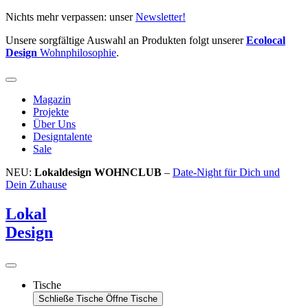
Zum
Nichts mehr verpassen: unser
Newsletter!
Inhalt
Unsere sorgfältige Auswahl an Produkten folgt unserer
Ecolocal
springen
Design
Wohnphilosophie
.
Magazin
Projekte
Über Uns
Designtalente
Sale
NEU:
Lokaldesign WOHNCLUB
–
Date-Night für Dich und
Dein Zuhause
Lokal
Design
Tische
Schließe Tische
Öffne Tische