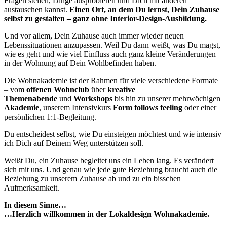
Fragen stellen, Dinge ausprobieren und Dich mit anderen
austauschen kannst.
Einen Ort, an dem Du lernst, Dein Zuhause
selbst zu gestalten – ganz ohne Interior-Design-Ausbildung.
Und vor allem, Dein Zuhause auch immer wieder neuen
Lebenssituationen anzupassen. Weil Du dann weißt, was Du magst,
wie es geht und wie viel Einfluss auch ganz kleine Veränderungen
in der Wohnung auf Dein Wohlbefinden haben.
Die Wohnakademie ist der Rahmen für viele verschiedene Formate
– vom
offenen Wohnclub
über
kreative
Themenabende
und
Workshops
bis hin zu unserer mehrwöchigen
Akademie
, unserem Intensivkurs
Form follows feeling
oder einer
persönlichen 1:1-Begleitung.
Du entscheidest selbst, wie Du einsteigen möchtest und wie intensiv
ich Dich auf Deinem Weg unterstützen soll.
Weißt Du, ein Zuhause begleitet uns ein Leben lang. Es verändert
sich mit uns. Und genau wie jede gute Beziehung braucht auch die
Beziehung zu unserem Zuhause ab und zu ein bisschen
Aufmerksamkeit.
In diesem Sinne…
…Herzlich willkommen in der Lokaldesign Wohnakademie.