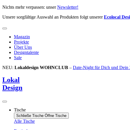
Zum
Nichts mehr verpassen: unser
Newsletter!
Inhalt
Unsere sorgfältige Auswahl an Produkten folgt unserer
Ecolocal Des
springen
Magazin
Projekte
Über Uns
Designtalente
Sale
NEU:
Lokaldesign WOHNCLUB
–
Date-Night für Dich und Dein
Lokal
Design
Tische
Schließe Tische
Öffne Tische
Alle Tische