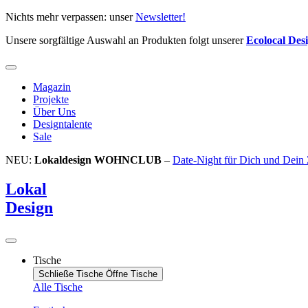
Zum
Nichts mehr verpassen: unser
Newsletter!
Inhalt
Unsere sorgfältige Auswahl an Produkten folgt unserer
Ecolocal Des
springen
Magazin
Projekte
Über Uns
Designtalente
Sale
NEU:
Lokaldesign WOHNCLUB
–
Date-Night für Dich und Dein
Lokal
Design
Tische
Schließe Tische
Öffne Tische
Alle Tische